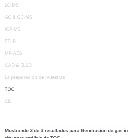
LC-MS
GC & GC-MS
ICP-MS
FT-IR
MP-AES
CAD & ELSD
La preparación de muestras
TOC
CD
Mostrando
3
de 3 resultados para Generación de gas in