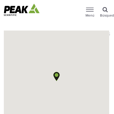
Menú
Búsqued
;