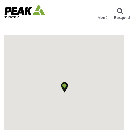
Menú
Búsqued
;