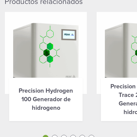
Productos relacionados
Precisio
Precision Hydrogen
Trace
100 Generador de
Gener
hidrogeno
hidr