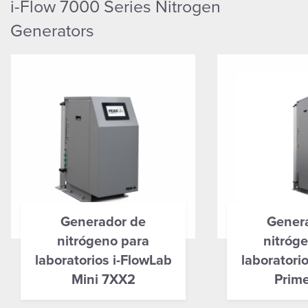
i-Flow 7000 Series Nitrogen
Generators
Generador de
Gener
nitrógeno para
nitróg
laboratorios i-FlowLab
laboratori
Mini 7XX2
Prim