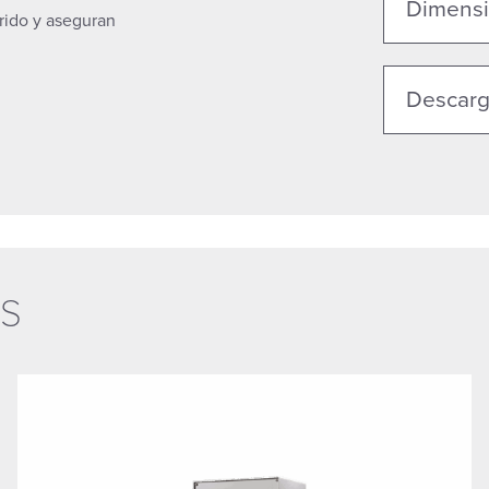
Dimensi
rido y aseguran
Descar
s