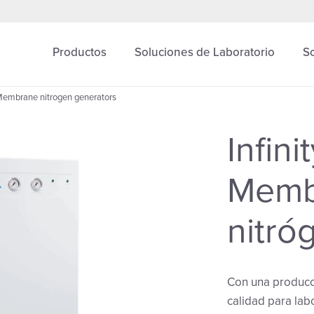
Productos
Soluciones de Laboratorio
S
 Membrane nitrogen generators
Infin
Memb
nitró
Con una producci
calidad para lab