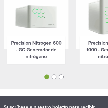
Precision Nitrogen 600
Precisio
- GC Generador de
1000 - Ge
nitrógeno
nitr
Suscríbase a nuestro boletín para recibir