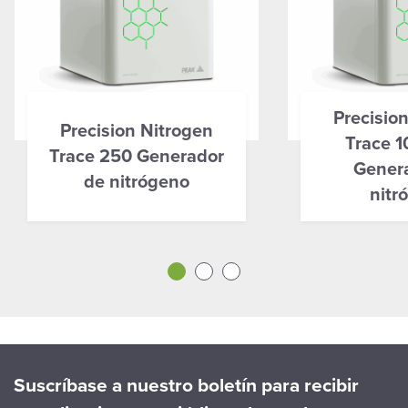
Precisio
Precision Nitrogen
Trace 1
Trace 250 Generador
Gener
de nitrógeno
nitr
Suscríbase a nuestro boletín para recibir