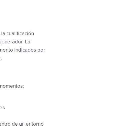
la cualificación
 generador. La
umento indicados por
.
s momentos:
es
entro de un entorno