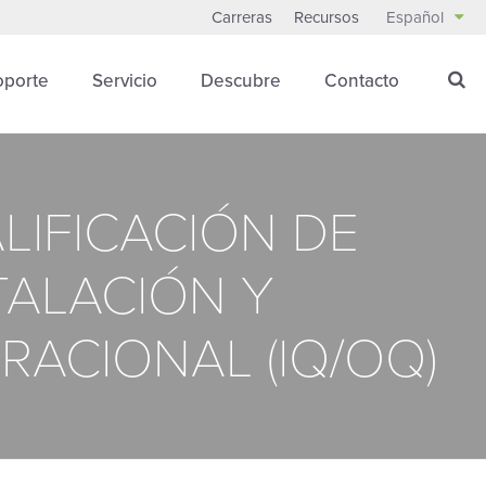
Carreras
Recursos
Español
oporte
Servicio
Descubre
Contacto
LIFICACIÓN DE
TALACIÓN Y
RACIONAL (IQ/OQ)