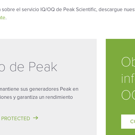
 sobre el servicio IQ/OQ de Peak Scientific, descargue nues
nte
.
O
io de Peak
in
 mantiene sus generadores Peak en
O
iones y garantiza un rendimiento
K PROTECTED
C